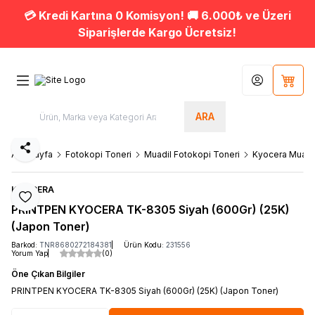
💳 Kredi Kartına 0 Komisyon! 🚚 6.000₺ ve Üzeri
Siparişlerde Kargo Ücretsiz!
Hesabım
Sepet
ARA
Paylaş
Ana Sayfa
Fotokopi Toneri
Muadil Fotokopi Toneri
Kyocera Muadil
KYOCERA
Favoriye Ekle
PRINTPEN KYOCERA TK-8305 Siyah (600Gr) (25K)
(Japon Toner)
Barkod:
TNR8680272184381
Ürün Kodu:
231556
Yorum Yap
(0)
Öne Çıkan Bilgiler
PRINTPEN KYOCERA TK-8305 Siyah (600Gr) (25K) (Japon Toner)