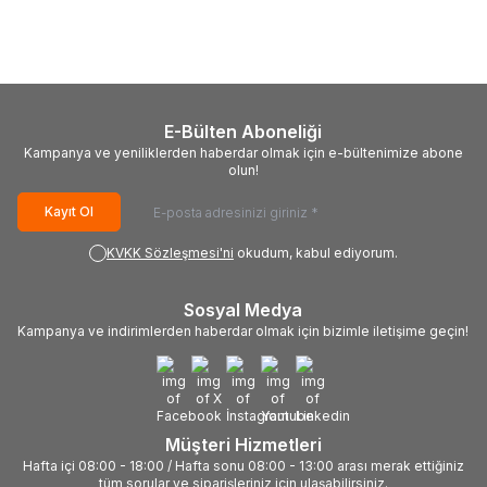
Toner) (850Gr) (35K)
Toner) (410Gr) (15K)
3.192,07
TL
2.068,93
TL
E-Bülten Aboneliği
Kampanya ve yeniliklerden haberdar olmak için e-bültenimize abone
olun!
Kayıt Ol
KVKK Sözleşmesi'ni
okudum, kabul ediyorum.
Sosyal Medya
Kampanya ve indirimlerden haberdar olmak için bizimle iletişime geçin!
Müşteri Hizmetleri
Hafta içi 08:00 - 18:00 / Hafta sonu 08:00 - 13:00 arası merak ettiğiniz
tüm sorular ve siparişleriniz için ulaşabilirsiniz.