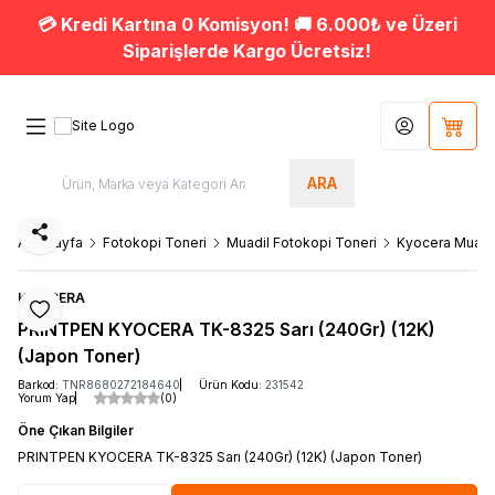
💳 Kredi Kartına 0 Komisyon! 🚚 6.000₺ ve Üzeri
Siparişlerde Kargo Ücretsiz!
Hesabım
Sepet
ARA
Paylaş
Ana Sayfa
Fotokopi Toneri
Muadil Fotokopi Toneri
Kyocera Muadil
KYOCERA
Favoriye Ekle
PRINTPEN KYOCERA TK-8325 Sarı (240Gr) (12K)
(Japon Toner)
Barkod:
TNR8680272184640
Ürün Kodu:
231542
Yorum Yap
(0)
Öne Çıkan Bilgiler
PRINTPEN KYOCERA TK-8325 Sarı (240Gr) (12K) (Japon Toner)