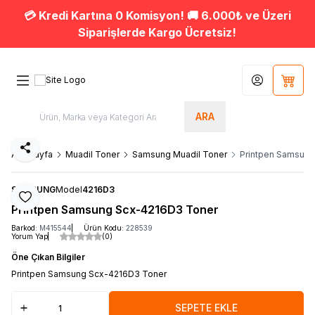
💳 Kredi Kartına 0 Komisyon! 🚚 6.000₺ ve Üzeri
Siparişlerde Kargo Ücretsiz!
Hesabım
Sepet
ARA
Paylaş
Ana Sayfa
Muadil Toner
Samsung Muadil Toner
Printpen Samsun
SAMSUNG
Model
4216D3
Favoriye Ekle
Printpen Samsung Scx-4216D3 Toner
Barkod:
M415544
Ürün Kodu:
228539
Yorum Yap
(0)
Öne Çıkan Bilgiler
Printpen Samsung Scx-4216D3 Toner
SEPETE EKLE