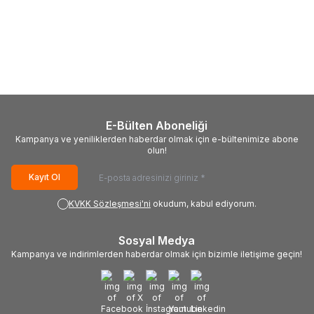
(0)
(0)
SAMSUNG
Samsung Scx-
SAMSUNG
Samsung Ml-2010
6320 Muadil toner
Muadil Toner (SV432A)
1.313,10
TL
420,54
TL
E-Bülten Aboneliği
Kampanya ve yeniliklerden haberdar olmak için e-bültenimize abone
olun!
Kayıt Ol
KVKK Sözleşmesi'ni
okudum, kabul ediyorum.
Sosyal Medya
Kampanya ve indirimlerden haberdar olmak için bizimle iletişime geçin!