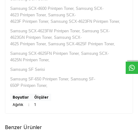
Samsung SCX-4600 Printpen Toner, Samsung SCX-
4623 Printpen Toner, Samsung SCX-
4623F Printpen Toner, Samsung SCX-4623FN Printpen Toner,
Samsung SCX-4623FW Printpen Toner, Samsung SCX-
4623GN Printpen Toner, Samsung SCX-
W
h
t
s
a
p
p
D
e
s
e
H
a
t
t
4625 Printpen Toner, Samsung SCX-4625F Printpen Toner,
Samsung SCX-4625FN Printpen Toner, Samsung SCX-
4625N Printpen Toner,
Samsung SF Serisi
Samsung SF-650 Printpen Toner, Samsung SF-
650P Printpen Toner,
Boyutlar
Ölçüler
Ağırlık
:
1
Benzer Ürünler