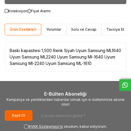
Koleksiyon
Fiyat Alarmı
Ürün Özellikleri
Yorumlar
Soru ve Cevap
Tavsiye Et
Baskı kapasitesi 1,500 Renk Siyah Uyum Samsung ML1640
Uyum Samsung ML2240 Uyum Samsung Ml-1640 Uyum
W
h
t
s
a
p
p
D
e
s
e
H
a
t
t
Samsung Ml-2240 Uyum Samsung ML-1610
E-Bülten Aboneliği
Kampanya ve yeniliklerden haberdar olmak için e-bültenimize abone
olun!
Kayıt Ol
KVKK Sözleşmesi'ni
okudum, kabul ediyorum.