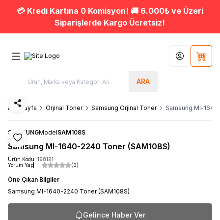
💳 Kredi Kartına 0 Komisyon! 🚚 6.000₺ ve Üzeri
Siparişlerde Kargo Ücretsiz!
Hesabım
Sepet
ARA
Paylaş
Ana Sayfa
Orjinal Toner
Samsung Orjinal Toner
Samsung Ml-1640-
SAMSUNG
Model
SAM108S
Favoriye Ekle
Samsung Ml-1640-2240 Toner (SAM108S)
Ürün Kodu:
198191
Yorum Yap
(0)
Öne Çıkan Bilgiler
Samsung Ml-1640-2240 Toner (SAM108S)
Gelince Haber Ver