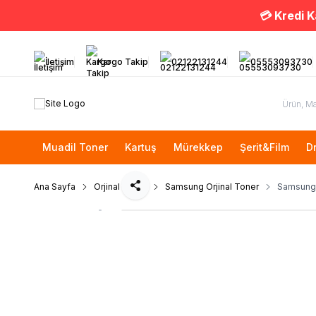
💳 Kredi K
İletişim
Kargo Takip
02122131244
05553093730
Muadil Toner
Kartuş
Mürekkep
Şerit&Film
D
Ana Sayfa
Orjinal Toner
Samsung Orjinal Toner
Samsung
Paylaş