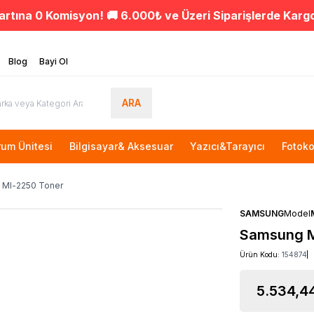
artına 0 Komisyon! 🚚 6.000₺ ve Üzeri Siparişlerde Karg
Blog
Bayi Ol
ARA
rum Ünitesi
Bilgisayar& Aksesuar
Yazıcı&Tarayıcı
Fotoko
 Ml-2250 Toner
SAMSUNG
Model
Samsung M
Ürün Kodu:
154874
5.534,4