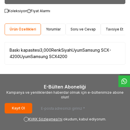
Koleksiyon
Fiyat Alarmı
Ürün Özellikleri
Yorumlar
Soru ve Cevap
Tavsiye Et
Baskı kapasitesi3,000RenkSiyahUyumSamsung SCX-
W
h
t
s
a
p
p
D
e
s
e
H
a
t
t
4200UyumSamsung SCX4200
E-Bülten Aboneliği
Kampanya ve yeniliklerden haberdar olmak için e-bültenimize abone
olun!
Kayıt Ol
KVKK Sözleşmesi'ni
okudum, kabul ediyorum.