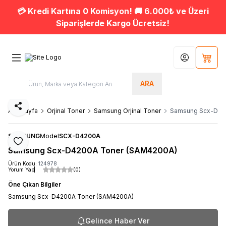
💳 Kredi Kartına 0 Komisyon! 🚚 6.000₺ ve Üzeri
Siparişlerde Kargo Ücretsiz!
Hesabım
Sepet
ARA
Paylaş
Ana Sayfa
Orjinal Toner
Samsung Orjinal Toner
Samsung Scx-D42
SAMSUNG
Model
SCX-D4200A
Favoriye Ekle
Samsung Scx-D4200A Toner (SAM4200A)
Ürün Kodu:
124978
Yorum Yap
(0)
Öne Çıkan Bilgiler
Samsung Scx-D4200A Toner (SAM4200A)
Gelince Haber Ver