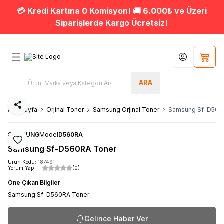
💳 Kredi Kartına 0 Komisyon! 🚚 6.000₺ ve Üzeri
Siparişlerde Kargo Ücretsiz!
Hesabım
Sepet
ARA
Paylaş
Ana Sayfa
Orjinal Toner
Samsung Orjinal Toner
Samsung Sf-D560
SAMSUNG
Model
D560RA
Favoriye Ekle
Samsung Sf-D560RA Toner
Ürün Kodu:
187491
Yorum Yap
(0)
Öne Çıkan Bilgiler
Samsung Sf-D560RA Toner
Gelince Haber Ver