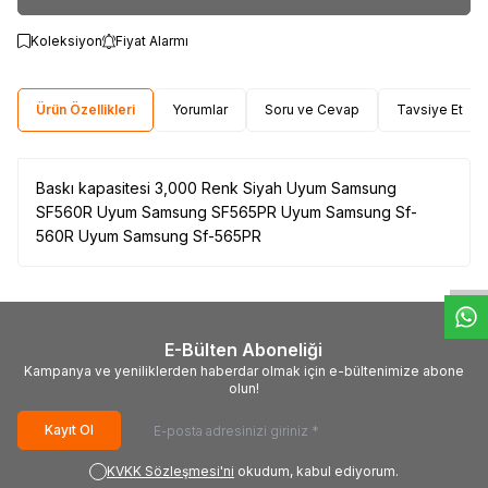
Koleksiyon
Fiyat Alarmı
Ürün Özellikleri
Yorumlar
Soru ve Cevap
Tavsiye Et
Baskı kapasitesi 3,000 Renk Siyah Uyum Samsung
SF560R Uyum Samsung SF565PR Uyum Samsung Sf-
W
h
t
s
a
p
p
D
e
s
e
H
a
t
t
560R Uyum Samsung Sf-565PR
E-Bülten Aboneliği
Kampanya ve yeniliklerden haberdar olmak için e-bültenimize abone
olun!
Kayıt Ol
KVKK Sözleşmesi'ni
okudum, kabul ediyorum.