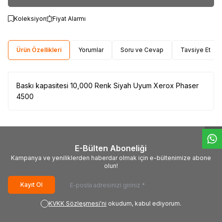
Koleksiyon
Fiyat Alarmı
Ürün Özellikleri
Yorumlar
Soru ve Cevap
Tavsiye Et
Baskı kapasitesi 10,000 Renk Siyah Uyum Xerox Phaser
W
h
t
s
a
p
p
D
e
s
e
H
a
t
t
4500
E-Bülten Aboneliği
Kampanya ve yeniliklerden haberdar olmak için e-bültenimize abone
olun!
Kayıt Ol
KVKK Sözleşmesi'ni
okudum, kabul ediyorum.