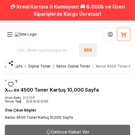
💳 Kredi Kartına 0 Komisyon! 🚚 6.000₺ ve Üzeri
Siparişlerde Kargo Ücretsiz!
Hesabım
Sepet
ARA
Paylaş
Ana Sayfa
Orjinal Toner
Xerox Orjinal Toner
Xerox 4500 Toner Kar
XEROX
Favoriye Ekle
Xerox 4500 Toner Kartuş 10,000 Sayfa
Ürün Kodu:
226398
Yorum Yap
(0)
Öne Çıkan Bilgiler
Xerox 4500 Toner Kartuş 10,000 Sayfa
Gelince Haber Ver