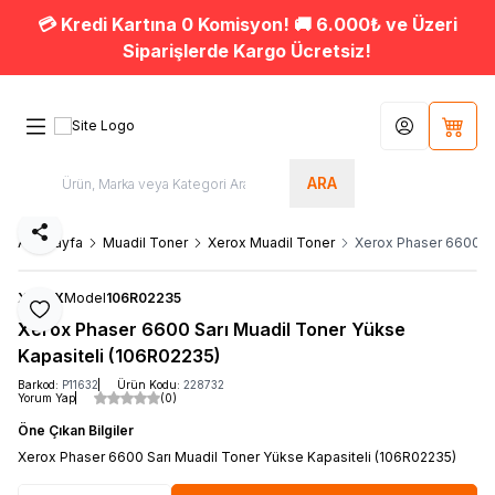
💳 Kredi Kartına 0 Komisyon! 🚚 6.000₺ ve Üzeri
Siparişlerde Kargo Ücretsiz!
Hesabım
Sepet
ARA
Paylaş
Ana Sayfa
Muadil Toner
Xerox Muadil Toner
Xerox Phaser 6600 Sa
XEROX
Model
106R02235
Favoriye Ekle
Xerox Phaser 6600 Sarı Muadil Toner Yükse
Kapasiteli (106R02235)
Barkod:
P11632
Ürün Kodu:
228732
Yorum Yap
(0)
Öne Çıkan Bilgiler
Xerox Phaser 6600 Sarı Muadil Toner Yükse Kapasiteli (106R02235)