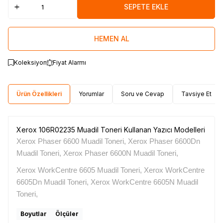
SEPETE EKLE
HEMEN AL
Koleksiyon
Fiyat Alarmı
Ürün Özellikleri
Yorumlar
Soru ve Cevap
Tavsiye Et
Xerox 106R02235 Muadil Toneri Kullanan Yazıcı Modelleri
Xerox Phaser 6600 Muadil Toneri, Xerox Phaser 6600Dn
Muadil Toneri, Xerox Phaser 6600N Muadil Toneri,
Xerox WorkCentre 6605 Muadil Toneri, Xerox WorkCentre
6605Dn Muadil Toneri, Xerox WorkCentre 6605N Muadil
Toneri,
W
h
t
s
a
p
p
D
e
s
e
H
a
t
t
Boyutlar
Ölçüler