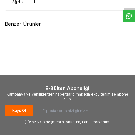
Ağırlık
:
1
Benzer Ürünler
(0)
(0)
XEROX
Printpen Xerox
XEROX
Xerox Workcentre
Workcentre 3119 Muadil Toner
PE114-013R00607 Muadil
(013R00625)
Toner
586,82
TL
476,43
TL
E-Bülten Aboneliği
Kampanya ve yeniliklerden haberdar olmak için e-bültenimize abone
olun!
Kayıt Ol
KVKK Sözleşmesi'ni
okudum, kabul ediyorum.