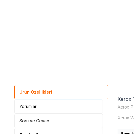
Ürün Özellikleri
Xerox 
Yorumlar
Xerox P
Xerox W
Soru ve Cevap
Boyutl