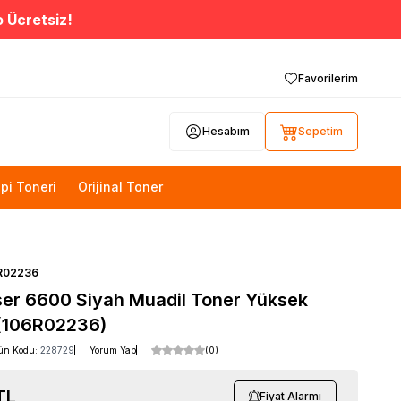
o Ücretsiz!
Favorilerim
Hesabım
Sepetim
pi Toneri
Orijinal Toner
R02236
er 6600 Siyah Muadil Toner Yüksek
 (106R02236)
ün Kodu:
228729
Yorum Yap
(0)
TL
Fiyat Alarmı