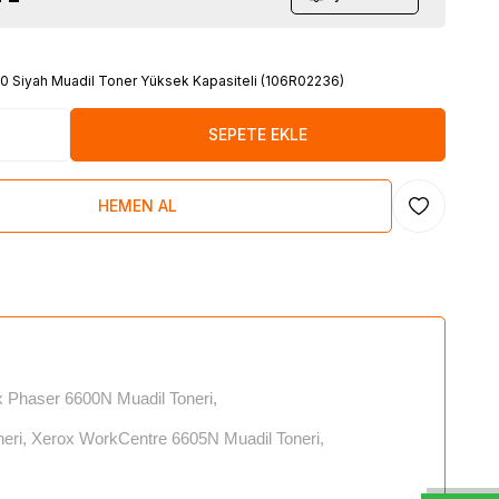
0 Siyah Muadil Toner Yüksek Kapasiteli (106R02236)
SEPETE EKLE
HEMEN AL
Favoriye Ekl
x Phaser 6600N Muadil Toneri,
eri, Xerox WorkCentre 6605N Muadil Toneri,