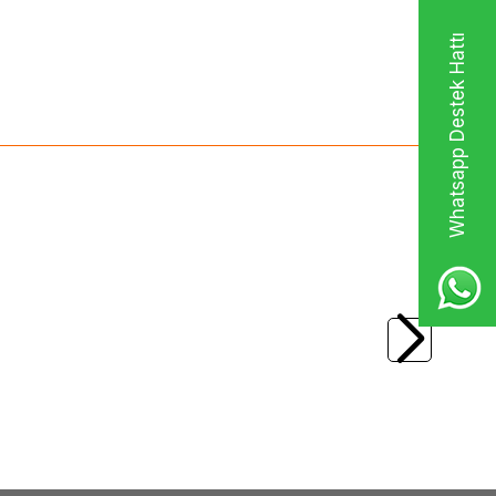
Whatsapp Destek Hattı
(0)
Workcentre PE114-
XEROX
Printpen Xerox Phaser 3117 -
106R01159 Muadil Toner
496,45
TL