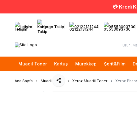
💳 Kredi K
İletişim
Kargo Takip
02122131244
05553093730
Muadil Toner
Kartuş
Mürekkep
Şerit&Film
D
Ana Sayfa
Muadil Toner
Xerox Muadil Toner
Xerox Phase
Paylaş