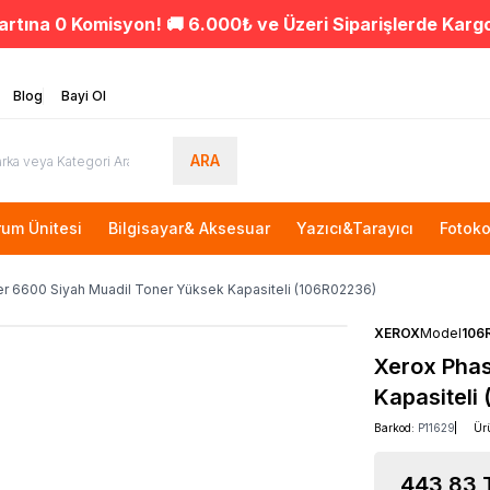
artına 0 Komisyon! 🚚 6.000₺ ve Üzeri Siparişlerde Karg
Blog
Bayi Ol
ARA
rum Ünitesi
Bilgisayar& Aksesuar
Yazıcı&Tarayıcı
Fotoko
r 6600 Siyah Muadil Toner Yüksek Kapasiteli (106R02236)
XEROX
Model
106
Xerox Phas
Kapasiteli
Barkod:
P11629
Ür
443,83