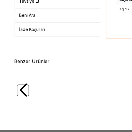
Tavsiye Et
Ağırlık
Beni Ara
İade Koşulları
Benzer Ürünler
(0)
XEROX
Printpen Xerox Workcentre 3119
XERO
Muadil Toner (013R00625)
013R00
586,82
TL
476,