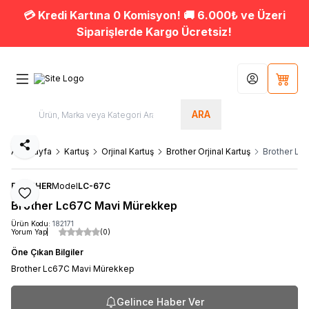
💳 Kredi Kartına 0 Komisyon! 🚚 6.000₺ ve Üzeri
Siparişlerde Kargo Ücretsiz!
Hesabım
Sepet
ARA
Paylaş
Ana Sayfa
Kartuş
Orjinal Kartuş
Brother Orjinal Kartuş
Brother Lc
BROTHER
Model
LC-67C
Favoriye Ekle
Brother Lc67C Mavi Mürekkep
Ürün Kodu:
182171
Yorum Yap
(0)
Öne Çıkan Bilgiler
Brother Lc67C Mavi Mürekkep
Gelince Haber Ver