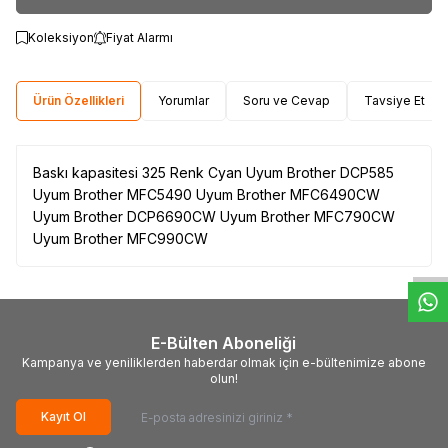
Koleksiyon
Fiyat Alarmı
Ürün Özellikleri
Yorumlar
Soru ve Cevap
Tavsiye Et
Baskı kapasitesi 325 Renk Cyan Uyum Brother DCP585
Uyum Brother MFC5490 Uyum Brother MFC6490CW
W
h
t
s
a
p
p
D
e
s
e
H
a
t
t
Uyum Brother DCP6690CW Uyum Brother MFC790CW
Uyum Brother MFC990CW
E-Bülten Aboneliği
Kampanya ve yeniliklerden haberdar olmak için e-bültenimize abone
olun!
Kayıt Ol